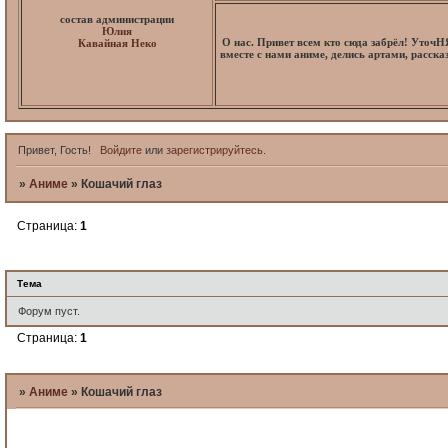
состав администрации
Юлия
О нас. Привет всем кто сюда забрёл! Уточ
Кавайная Неко
вместе с нами аниме, делись артами, расск
Привет, Гость!
Войдите
или
зарегистрируйтесь
.
»
Аниме
»
Кошачий глаз
Страница:
1
Кошачий глаз
Тема
Форум пуст.
Страница:
1
»
Аниме
»
Кошачий глаз