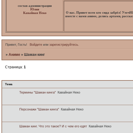
состав администрации
Юлия
О нас. Привет всем кто сюда забрёл! Уточ
Кавайная Неко
вместе с нами аниме, делись артами, расск
Привет, Гость!
Войдите
или
зарегистрируйтесь
.
»
Аниме
»
Шаман кинг
Страница:
1
Шаман кинг
Тема
Термины "Шаман кинга"
Кавайная Неко
Персонажи "Шаман кинга"
Кавайная Неко
Шаман кинг. Что это такое? И с чем его едят
Кавайная Неко