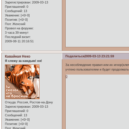
Зарегистрирован
: 2009-03-13
Приглашений:
0
Сообщений:
13
Уважение:
[+0/-0]
Позитив:
[+0/-0]
Пол:
Женский
Провел на форуме:
3 часа 39 минут
Последний визит:
2009-08-11 20:16:51
Кавайная Неко
Поделиться
2009-03-13 23:21:59
Я слежу за каждым! ня!
За несоблюдение правил или их игнор(клю
учтено пользователем и будет продолжатьс
0
Откуда:
Россия, Ростов-на-Дону
Зарегистрирован
: 2009-03-13
Приглашений:
0
Сообщений:
13
Уважение:
[+0/-0]
Позитив:
[+0/-0]
Пол:
Женский