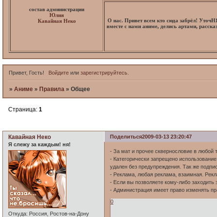
состав администрации
Юлия
О нас. Привет всем кто сюда забрёл! Уточ
Кавайная Неко
вместе с нами аниме, делись артами, расск
Привет, Гость!
Войдите
или
зарегистрируйтесь
.
»
Аниме
»
Правила
»
Общее
Страница:
1
Общее
Кавайная Неко
Поделиться
2009-03-13 23:20:47
Я слежу за каждым! ня!
- За мат и прочее сквернословие в любой 
- Категорически запрещено использование 
удален без предупреждения. Так же подпи
- Реклама, любая реклама, взаимная. Рек
- Если вы позволяете кому-либо заходить 
- Администрация имеет право изменять п
0
Откуда:
Россия, Ростов-на-Дону